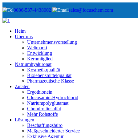
0086-537-4438002
sales@focuschem.com
Heim
Über uns
Unternehmensvorstellung
Weltmarkt
Entwicklung
Kernmitglied
Natriumhyaluronat
Kosmetikqualität
Biolebensmittelqualität
Pharmazeutische Klasse
Zutaten
Ergothionein
Glucosamin-Hydrochlorid
Natriumpolyglutamat
Chondroitinsulfat
Mehr Rohstoffe
Lösungen
Beschaffungsbüro
Maßgeschneiderter Service
Exklusive Agentur