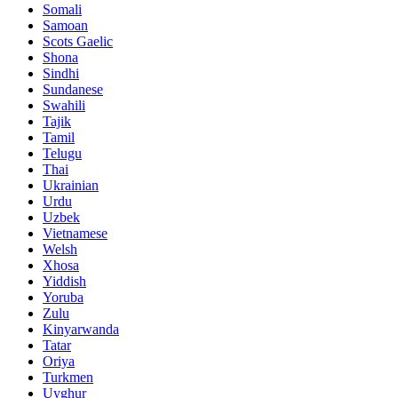
Somali
Samoan
Scots Gaelic
Shona
Sindhi
Sundanese
Swahili
Tajik
Tamil
Telugu
Thai
Ukrainian
Urdu
Uzbek
Vietnamese
Welsh
Xhosa
Yiddish
Yoruba
Zulu
Kinyarwanda
Tatar
Oriya
Turkmen
Uyghur