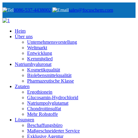
0086-537-4438002
sales@focuschem.com
Heim
Über uns
Unternehmensvorstellung
Weltmarkt
Entwicklung
Kernmitglied
Natriumhyaluronat
Kosmetikqualität
Biolebensmittelqualität
Pharmazeutische Klasse
Zutaten
Ergothionein
Glucosamin-Hydrochlorid
Natriumpolyglutamat
Chondroitinsulfat
Mehr Rohstoffe
Lösungen
Beschaffungsbüro
Maßgeschneiderter Service
Exklusive Agentur