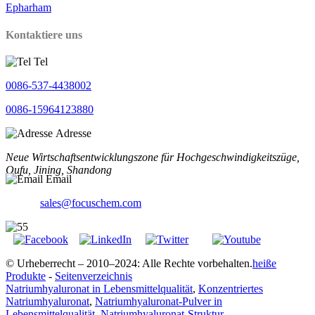
Epharham
Kontaktiere uns
Tel
0086-537-4438002
0086-15964123880
Adresse
Neue Wirtschaftsentwicklungszone für Hochgeschwindigkeitszüge,
Qufu, Jining, Shandong
Email
sales@focuschem.com
© Urheberrecht – 2010–2024: Alle Rechte vorbehalten.
heiße
Produkte
-
Seitenverzeichnis
Natriumhyaluronat in Lebensmittelqualität
,
Konzentriertes
Natriumhyaluronat
,
Natriumhyaluronat-Pulver in
Lebensmittelqualität
,
Natriumhyaluronat-Struktur
,