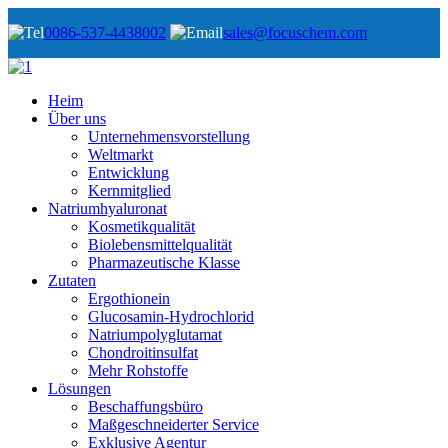
0086-537-4438002
sales@focuschem.com
Heim
Über uns
Unternehmensvorstellung
Weltmarkt
Entwicklung
Kernmitglied
Natriumhyaluronat
Kosmetikqualität
Biolebensmittelqualität
Pharmazeutische Klasse
Zutaten
Ergothionein
Glucosamin-Hydrochlorid
Natriumpolyglutamat
Chondroitinsulfat
Mehr Rohstoffe
Lösungen
Beschaffungsbüro
Maßgeschneiderter Service
Exklusive Agentur